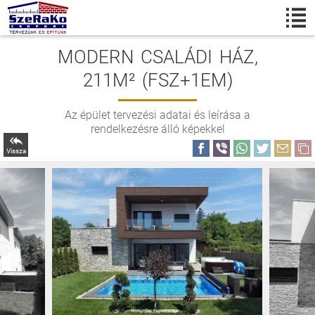
MODERN CSALÁDI HÁZ,
211M² (FSZ+1EM)
Az épület tervezési adatai és leírása a
rendelkezésre álló képekkel
Vissza