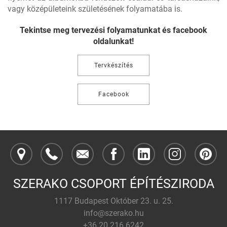
vagy középületeink születésének folyamatába is.
Tekintse meg tervezési folyamatunkat és facebook
oldalunkat!
Tervkészítés
Facebook
SZERAKO CSOPORT ÉPÍTÉSZIRODA
1117 Budapest Október 23. u. 25.
szerako.hu
+36 20 216 6242