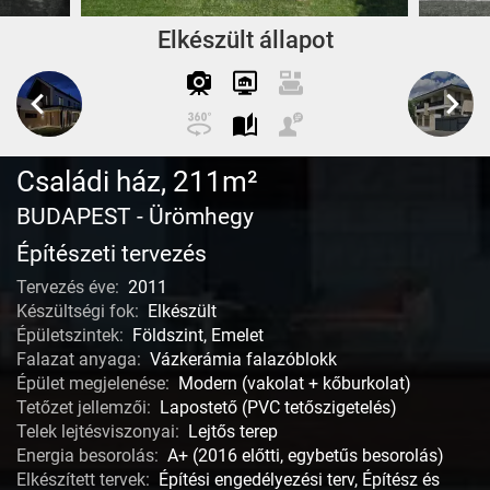
Elkészült állapot
Családi ház, 211m²
BUDAPEST - Ürömhegy
Építészeti tervezés
Tervezés éve:
2011
Készültségi fok:
Elkészült
Épületszintek:
Földszint, Emelet
Falazat anyaga:
Vázkerámia falazóblokk
Épület megjelenése:
Modern (vakolat + kőburkolat)
Tetőzet jellemzői:
Lapostető (PVC tetőszigetelés)
Telek lejtésviszonyai:
Lejtős terep
Energia besorolás:
A+ (2016 előtti, egybetűs besorolás)
Elkészített tervek:
Építési engedélyezési terv, Építész és