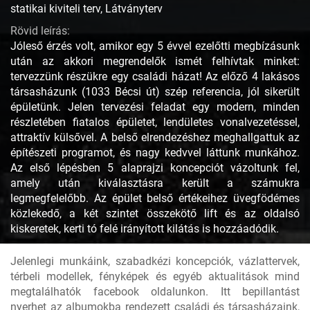
statikai kiviteli terv, Látványterv
Rövid leírás:
Jóleső érzés volt, amikor egy 5 évvel ezelőtti megbízásunk
után az akkori megrendelők ismét felhívtak minket:
tervezzünk részükre egy családi házat! Az előző 4 lakásos
társasházunk (1033 Bécsi út) szép referencia, jól sikerült
épületünk. Jelen tervezési feladat egy modern, minden
részletében fiatalos épületet, lendületes vonalvezetéssel,
attraktív külsővel. A belső elrendezéshez meghallgattuk az
építészeti programot, és nagy kedvvel láttunk munkához.
Az első lépésben 5 alaprajzi koncepciót vázoltunk fel,
amely után kiválasztásra került a számukra
legmegfelelőbb. Az épület belső értékeihez üvegfödémes
közlekedő, a két szintet összekötő lift és az oldalsó
kiskeretek, kerti tó felé irányított kilátás is hozzáadódik.
Jelenlegi munkáink, szabadkézi koncepciók, vázlattervek,
térbeli modellek, fényképek és egyéb aktualitások mind
megtalálhatók facebook oldalunkon. Itt bepillantást
nyerhet az albumokba rendezett családi és társasházaink,