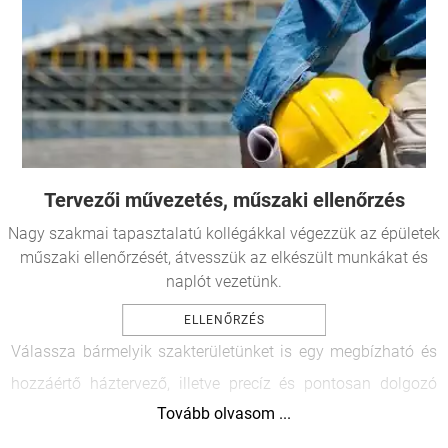
Tervezői művezetés,
műszaki ellenőr
zés
Nagy szakmai tapasztalatú kollégákkal végezzük az épületek
műszaki ellenőrzését, átvesszük az elkészült munkákat és
naplót vezetünk.
ELLENŐRZÉS
Válassza bármelyik szakterületünket is egy megbízható és
hozzáértő háztervező
, illetve precíz és pontosan dolgozó
Tovább olvasom ...
kivitelező minden építmény és ingatlan esetén nagyon
fontos! Az építészmérnöki tervezési feladatokra az