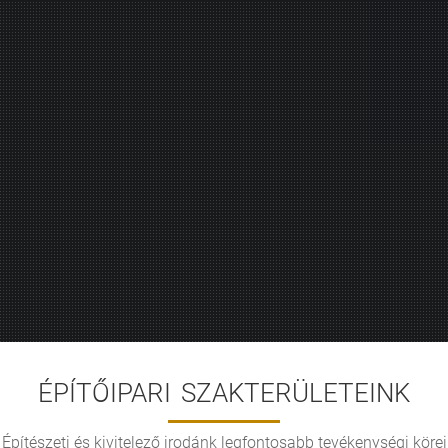
ÉPÍTŐIPARI SZAKTERÜLETEINK
Építészeti és kivitelező irodánk legfontosabb tevékenységi körei